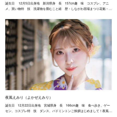
誕生日 12月5日出身地 新潟県身 長 157cm趣 味 コスプレ、アニ
メ、買い物特 技 洗濯物を畳むこと経 歴・しながわ宿場まつり花魁・…
夜風えみり（よかぜえみり）
誕生日 12月22日出身地 宮城県身 長 166cm趣 味 食べ歩き、ゲー
セン、コスプレ特 技 ダンス、バドミントンご挨拶はじめまして！夜風…