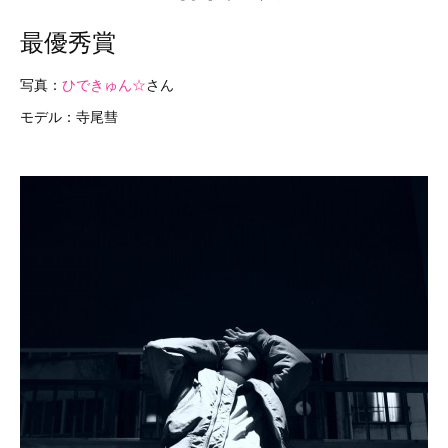
最優秀賞
写真：
ひできゅん☆
さん
モデル：寺尾彗