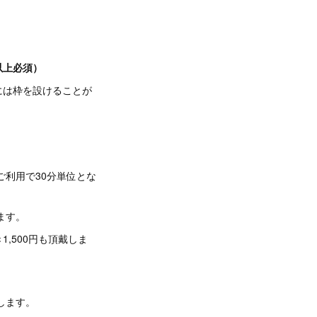
以上
必須）
には枠を設けることが
ご利用で30分単位とな
ます。
,500円も頂戴しま
戴します。