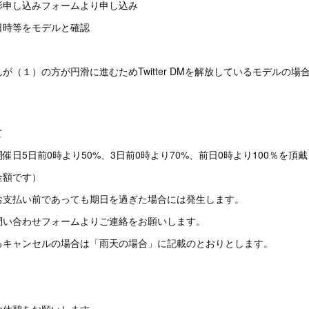
影申し込みフォームより申し込み
等をモデルと確認
が（１）の方が円滑に進むためTwitter DMを解放しているモデルの
て
日5日前‪0時より50%、3日前‪0時より70%、前日0時より100％を頂
額です）
お支払い前であっても期日を過ぎた場合には発生します。
問い合わせフォームよりご連絡をお願いします。
るキャンセルの場合は「雨天の場合」に記載のとおりとします。