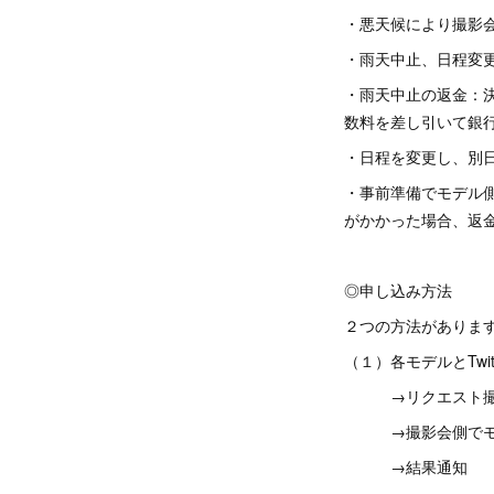
・悪天候により撮影
・雨天中止、日程変
・雨天中止の返金：
数料を差し引いて銀
・日程を変更し、別
・事前準備でモデル側
がかかった場合、返
◎申し込み方法
２つの方法がありま
（１）各モデルとTwi
→リクエスト撮影
→撮影会側でモ
→結果通知