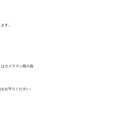
ります。
）はカメラマン様の負
約をお守りください。