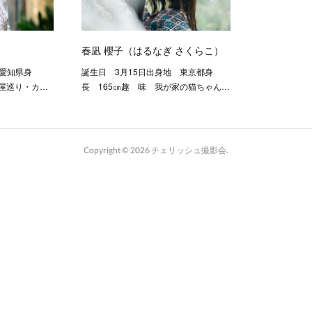
春凪 櫻子（はるなぎ さくらこ）
 愛知県身
誕生日 3月15日出身地 東京都身
飯屋巡り・カ…
長 165㎝趣 味 我が家の猫ちゃん…
Copyright ©
2026
チェリッシュ撮影会
.