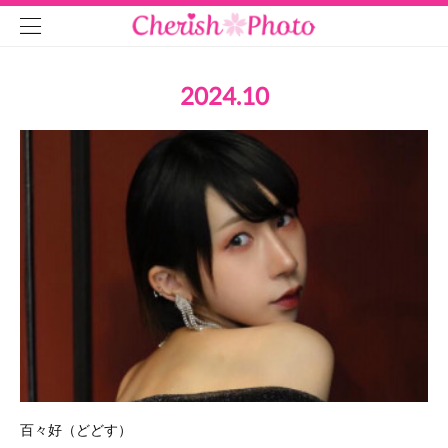
2024
.
10
百々好（どどす）