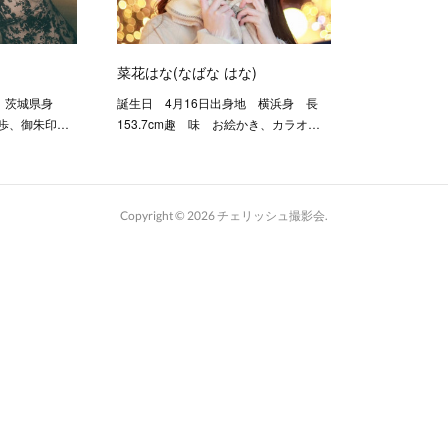
菜花はな(なばな はな)
地 茨城県身
誕生日 4月16日出身地 横浜身 長
散歩、御朱印…
153.7cm趣 味 お絵かき、カラオ…
Copyright ©
2026
チェリッシュ撮影会
.