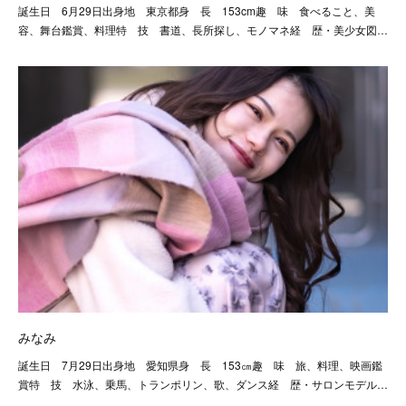
誕生日 6月29日出身地 東京都身 長 153cm趣 味 食べること、美
容、舞台鑑賞、料理特 技 書道、長所探し、モノマネ経 歴・美少女図…
みなみ
誕生日 7月29日出身地 愛知県身 長 153㎝趣 味 旅、料理、映画鑑
賞特 技 水泳、乗馬、トランポリン、歌、ダンス経 歴・サロンモデル…