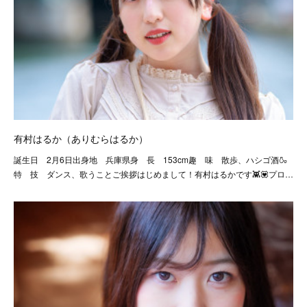
有村はるか（ありむらはるか）
誕生日 2月6日出身地 兵庫県身 長 153cm趣 味 散歩、ハシゴ酒🍶
特 技 ダンス、歌うことご挨拶はじめまして！有村はるかです👾💟プロ…