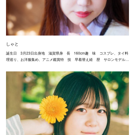
しゃと
誕生日 3月23日出身地 滋賀県身 長 160cm趣 味 コスプレ、タイ料
理巡り、お洋服集め、アニメ鑑賞特 技 早着替え経 歴 サロンモデル…