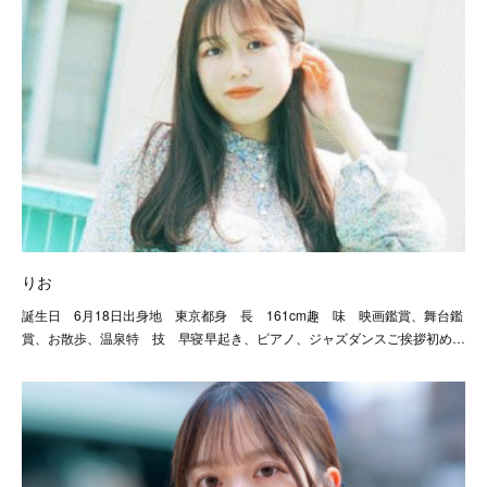
りお
誕生日 6月18日出身地 東京都身 長 161cm趣 味 映画鑑賞、舞台鑑
賞、お散歩、温泉特 技 早寝早起き、ピアノ、ジャズダンスご挨拶初め…