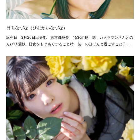
日向なづな（ひむかいなづな）
誕生日 3月20日出身地 東京都身長 153cm趣 味 カメラマンさんとの
んびり撮影、軽食をもぐもぐすること特 技 のほほんと過ごすこと(´ｰ…