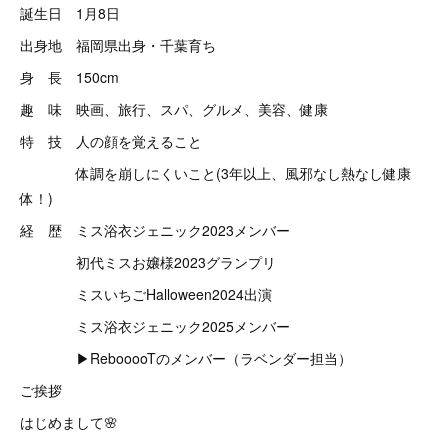
誕生日 1月8日
出身地 福岡県出身・千葉育ち
身 長 150cm
趣 味 映画、旅行、スパ、グルメ、美容、健康
特 技 人の顔を覚えること
体調を崩しにくいこと(3年以上、風邪なし熱なし健康
体！)
経 歴 ミス浴衣ジェニック2023メンバー
初代ミスお嬢様2023グランプリ
ミスいちごHalloween2024出演
ミス浴衣ジェニック2025メンバー
▶︎RebooooTのメンバー（ラベンダー担当）
ご挨拶
はじめまして🌸