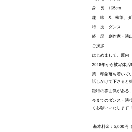
身 長 165cm
趣 味 X、執筆、
特 技 ダンス
経 歴 劇作家・演
ご挨拶
はじめまして、藪内
2018年から被写体
第一印象落ち着いて
話しかけて下さると
独特の雰囲気がある
今までのダンス・演
くお願いいたします
基本料金：5,000円（