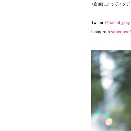
※企画によってスタ
Twitter
＠halhal_play
Instagram
yabooboo