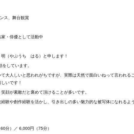
ダンス、舞台観賞
出家・俳優として活動中
 明（やぶうち はる）と申します！
活動をしています。
いて大人しいと思われがちですが、実際は天然で面白いねって言われる
嬉しいです！
、笑顔が素敵だと褒めて頂けることが多いです。
技経験や創作経験を活かし、引き出しの多い魅力的な被写体になれるよ
！
60分）／ 6,000円（75分）