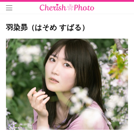
羽染昴（はそめ すばる）