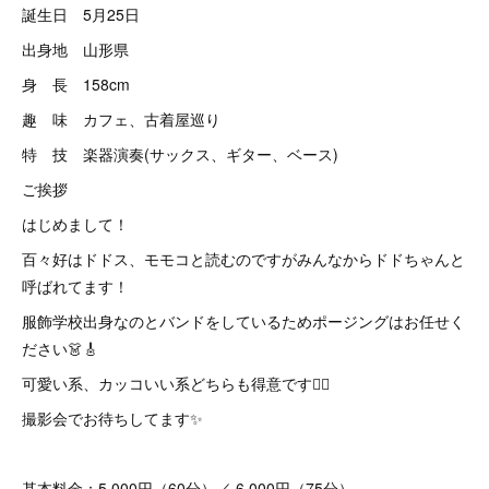
誕生日 5月25日
出身地 山形県
身 長 158cm
趣 味 カフェ、古着屋巡り
特 技 楽器演奏(サックス、ギター、ベース)
ご挨拶
はじめまして！
百々好はドドス、モモコと読むのですがみんなからドドちゃんと
呼ばれてます！
服飾学校出身なのとバンドをしているためポージングはお任せく
ださい👗🎸
可愛い系、カッコいい系どちらも得意です❤️‍🔥
撮影会でお待ちしてます✨
基本料金：5,000円（60分）／ 6,000円（75分）